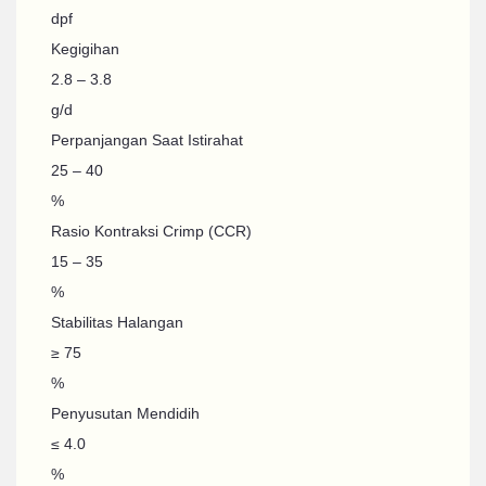
dpf
Kegigihan
2.8 – 3.8
g/d
Perpanjangan Saat Istirahat
25 – 40
%
Rasio Kontraksi Crimp (CCR)
15 – 35
%
Stabilitas Halangan
≥ 75
%
Penyusutan Mendidih
≤ 4.0
%