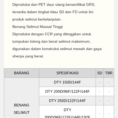
Diproduksi dari PET daur ulang bersertifikat GRS;
tersedia dalam tingkat kilau SD dan FD untuk lini
produk selimut berkelanjutan.
Benang Selimut Massal Tinggi
Diproduksi dengan CCR yang ditinggikan untuk
tumpukan loteng dan berat selimut maksimum;
digunakan dalam konstruksi selimut mewah dan gaya
sherpa yang berat.
BARANG
SPESIFIKASI
SD
TBR
DTY 150D/144F
·
·
DTY 200D/96F/122F/144F
·
·
DTY 250D/122F/144F
·
·
BENANG
DTY
SELIMUT
·
·
300D/96F/122F/144F/192F